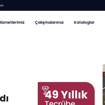
om
Hizmetlerimiz
Çalışmalarımız
Kataloglar
49 Yıllık
d
ı
Tecrübe