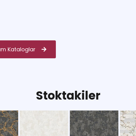
m Kataloglar
S
t
o
k
t
a
k
i
l
e
r