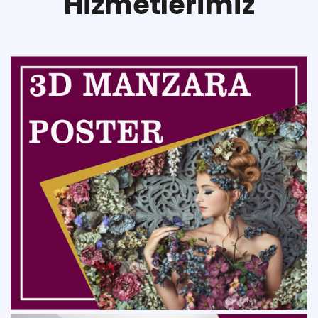
H
i
z
m
e
t
l
e
r
i
m
i
z