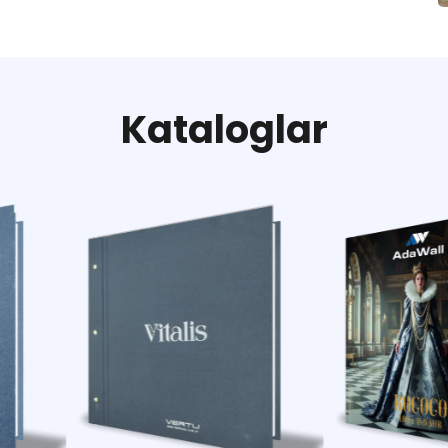
K
a
t
a
l
o
g
l
a
r