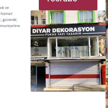
ıdı ve
 hizmet
güvenilir,
emnuniyetine