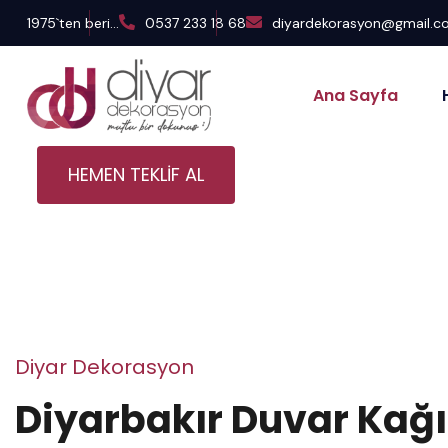
1975`ten beri...
0537 233 18 68
diyardekorasyon@gmail.c
Ana Sayfa
HEMEN TEKLİF AL
D
i
y
a
r
D
e
k
o
r
a
s
y
o
n
D
i
y
a
r
b
a
k
ı
r
D
u
v
a
r
K
a
ğ
ı